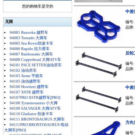
您的购物车是空的
中差
无限
编号
品牌:
94081 Bazooka 越野车
94083 Tornado 大脚车
94085 Sea Rover劲速卡车
94086 Rapido 拉力赛车
后轮
94087 Rattlesnake 大脚车
94088 Copperhead 大脚ATV车
编号
94101 PACE SETTER油动房车
品牌:
94102 油动房车
94103 Xeme 平跑车
94105 油动越野车
94106 Howitzer 越野车
中差
94107 XSTR 越野车
94107PRO XSTR越野车[PRO]
编号
94108 Tyrannosaurus 小大脚
品牌:
94109 SALVAGER 大脚ATV车
94110 Gladiator 劲速卡车
94111 BRONTOSAURUS 大脚车
方向
94111PRO BRONTOSAURUS 电动
大脚车[PRO]
编号