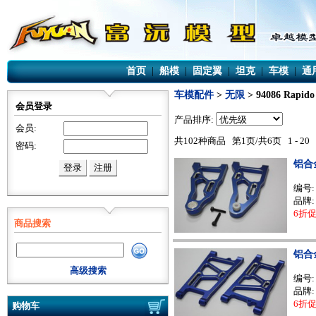
首页
|
船模
|
固定翼
|
坦克
|
车模
|
通
车模配件
>
无限
> 94086 Rapi
会员登录
产品排序:
会员:
共102种商品 第1页/共6页 1 - 20
密码:
铝合
编号
品牌:
6折
商品搜索
铝合
高级搜索
编号
品牌:
6折
购物车